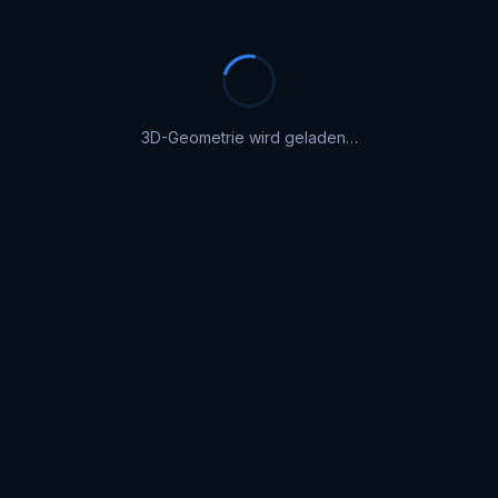
Konturlinien
Präzise äquidistante
Abstandsberechnung auf komplexen 3D-
Oberflächen. Perfekt äquidistante
3D-Geometrie wird geladen…
Konturlinien auf beliebigen Geometrien.
Kontakt aufnehmen